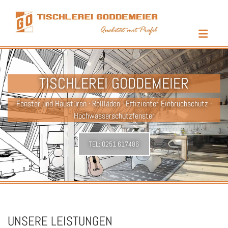
Zum Inhalt springen
TISCHLEREI GODDEMEIER
Fenster und Haustüren · Rollläden · Effizienter Einbruchschutz ·
Hochwasserschutzfenster
TEL:
0251 617486
UNSERE LEISTUNGEN