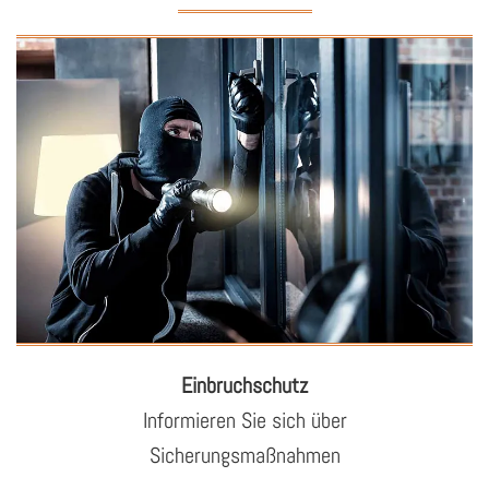
Ein­bruch­schutz
In­for­mie­ren Sie sich über
Si­che­rungs­maß­nah­men