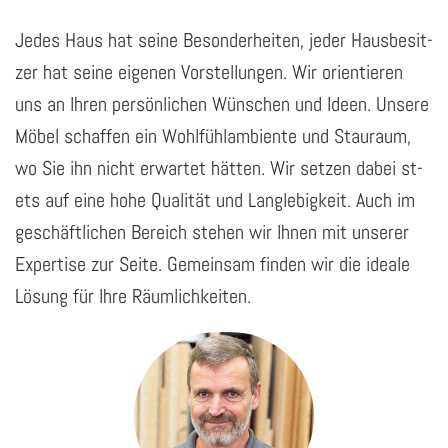
Jedes Haus hat seine Be­son­der­hei­ten, jeder Haus­be­sit­
zer hat seine ei­ge­nen Vor­stel­lun­gen. Wir ori­en­tie­ren
uns an Ihren per­sön­li­chen Wün­schen und Ideen. Un­se­re
Möbel schaf­fen ein Wohl­fühlam­bi­en­te und Stau­raum,
wo Sie ihn nicht er­war­tet hät­ten. Wir set­zen dabei s­t­
ets auf eine hohe Qua­li­tät und Lang­le­big­keit. Auch im
ge­schäft­li­chen Be­reich ste­hen wir Ihnen mit un­se­rer
Ex­per­ti­se zur Seite. Ge­mein­sam fin­den wir die idea­le
Lö­sung für Ihre Räum­lich­kei­ten.