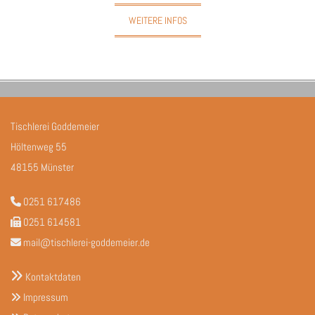
WEITERE INFOS
Tischlerei Goddemeier
Höltenweg 55
48155 Münster
0251 617486

0251 614581

mail@tischlerei-goddemeier.de


Kontaktdaten
Impressum
