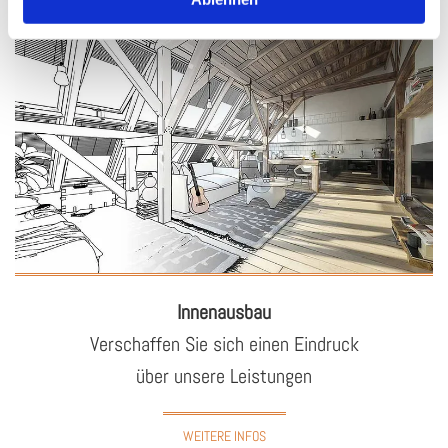
In­nen­aus­bau
Ver­schaf­fen Sie sich einen Ein­druck
über un­se­re Leis­tun­gen
WEITERE INFOS