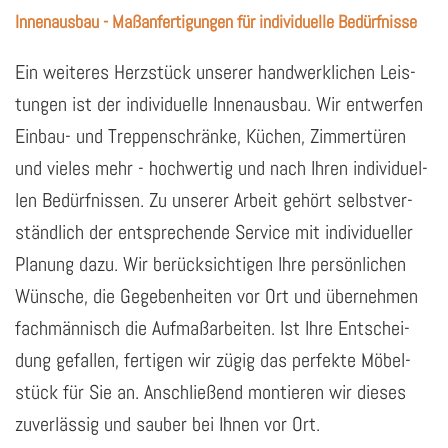
Innenausbau - Maßanfertigungen für individuelle Bedürfnisse
Ein wei­te­res Herz­stück un­se­rer hand­werk­li­chen Leis­
tun­gen ist der in­di­vi­du­el­le In­nen­aus­bau. Wir ent­wer­fen
Ein­bau­- und Trep­pen­schrän­ke, Kü­chen, Zim­mer­tü­ren
und vie­les mehr - hoch­wer­tig und nach Ihren in­di­vi­du­el­
len Be­dürf­nis­sen. Zu un­se­rer Ar­beit ge­hört selbst­ver­
ständ­lich der ent­spre­chen­de Ser­vice mit in­di­vi­du­el­ler
Pla­nung dazu. Wir be­rück­sich­ti­gen Ihre per­sön­li­chen
Wün­sche, die Ge­ge­ben­hei­ten vor Ort und über­neh­men
fach­män­nisch die Auf­maß­ar­bei­ten. Ist Ihre Ent­schei­
dung ge­fal­len, fer­ti­gen wir zügig das per­fek­te Mö­bel­
stück für Sie an. An­schlie­ßend mon­tie­ren wir die­ses
zu­ver­läs­sig und sau­ber bei Ihnen vor Ort.