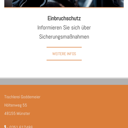
Ein­bruch­schutz
In­for­mie­ren Sie sich über
Si­che­rungs­maß­nah­men
WEITERE INFOS
Tischlerei Goddemeier
Höltenweg 55
48155 Münster
0251 617486
