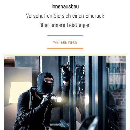
In­nen­aus­bau
Ver­schaf­fen Sie sich einen Ein­druck
über un­se­re Leis­tun­gen
WEITERE INFOS