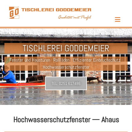
Zum Inhalt springen
TISCHLEREI GODDEMEIER
Fenster und Haustüren · Rollläden · Effizienter Einbruchschutz ·
Hochwasserschutzfenster
TEL:
0251 617486
Hochwasserschutzfenster — Ahaus