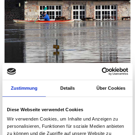
Zustimmung
Details
Über Cookies
Sicherheit und Vielseitigkeit
Diese Webseite verwendet Cookies
Neben Hoch­was­ser­schutz­fens­tern — Ahaus spielt
Wir verwenden Cookies, um Inhalte und Anzeigen zu
auch der Ein­bruch­schutz eine große Rolle. Unser fle­xi­
personalisieren, Funktionen für soziale Medien anbieten
bles Team ent­wi­ckelt für Sie pas­sen­de Kon­zep­te,
zu können und die Zugriffe auf unsere Website zu