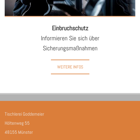
Ein­bruch­schutz
In­for­mie­ren Sie sich über
Si­che­rungs­maß­nah­men
WEITERE INFOS
Tischlerei Goddemeier
Höltenweg 55
48155 Münster