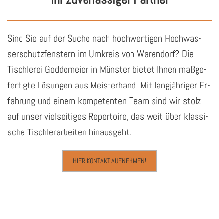
Sind Sie auf der Suche nach hoch­wer­ti­gen Hoch­was­
ser­schutz­fens­tern im Um­kreis von Wa­ren­dorf? Die
Tisch­le­rei God­de­mei­er in Müns­ter bie­tet Ihnen maß­ge­
fer­tig­te Lö­sun­gen aus Meis­ter­hand. Mit lang­jäh­ri­ger Er­
fah­rung und einem kom­pe­ten­ten Team sind wir stolz
auf unser viel­sei­ti­ges Re­per­toire, das weit über klas­si­
sche Tisch­ler­ar­bei­ten hin­aus­geht.
HIER KONTAKT AUFNEHMEN!