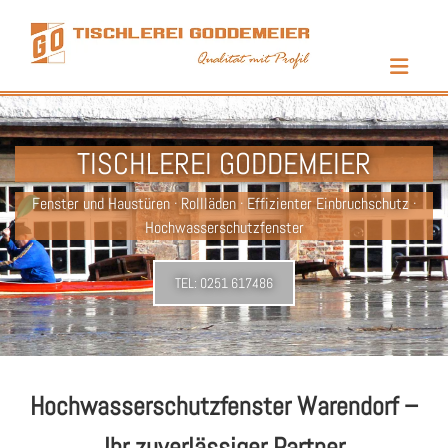
Zum Inhalt springen
TISCHLEREI GODDEMEIER
Fenster und Haustüren · Rollläden · Effizienter Einbruchschutz ·
Hochwasserschutzfenster
TEL:
0251 617486
Hochwasserschutzfenster Warendorf –
Ihr zuverlässiger Partner