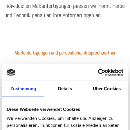
individuellen Maßanfertigungen passen wir Form, Farbe
und Technik genau an Ihre Anforderungen an.
Maßanfertigungen und persönlicher Ansprechpartner
In der Tischlerei Goddemeier legen wir großen Wert auf
persönlichen Kundenkontakt. Unser engagiertes Team
steht Ihnen gerne mit Rat und Tat zur Seite, ganz
Zustimmung
Details
Über Cookies
gleich, ob Sie ein neues Möbelstück planen oder Ihre
Wohnsicherheit erhöhen möchten. Wir nehmen uns
Diese Webseite verwendet Cookies
Zeit, Ihre Ideen zu verstehen und setzen sie
Wir verwenden Cookies, um Inhalte und Anzeigen zu
anschließend nach Ihren Wünschen um. Gerade beim
personalisieren, Funktionen für soziale Medien anbieten