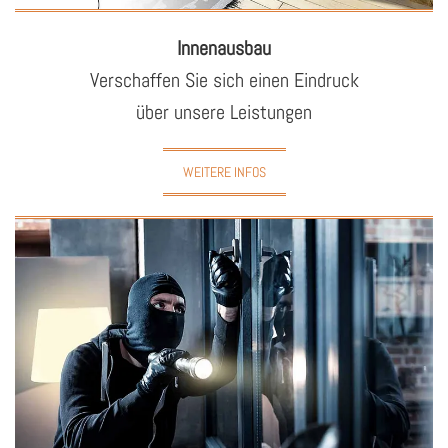
In­nen­aus­bau
Ver­schaf­fen Sie sich einen Ein­druck
über un­se­re Leis­tun­gen
WEITERE INFOS