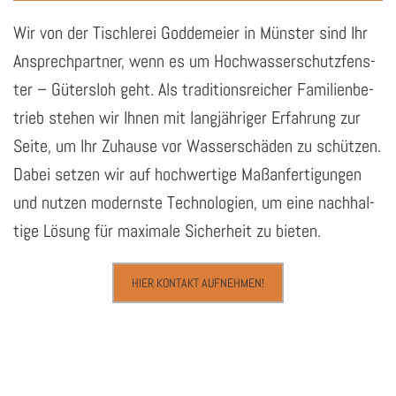
Wir von der Tisch­le­rei God­de­mei­er in Müns­ter sind Ihr
An­sprech­part­ner, wenn es um Hoch­was­ser­schutz­fens­
ter – Gü­ters­loh geht. Als tra­di­ti­ons­rei­cher Fa­mi­li­en­be­
trieb ste­hen wir Ihnen mit lang­jäh­ri­ger Er­fah­rung zur
Seite, um Ihr Zu­hau­se vor Was­ser­schä­den zu schüt­zen.
Dabei set­zen wir auf hoch­wer­ti­ge Maß­an­fer­ti­gun­gen
und nut­zen mo­derns­te Tech­no­lo­gi­en, um eine nach­hal­
ti­ge Lö­sung für ma­xi­ma­le Si­cher­heit zu bie­ten.
HIER KONTAKT AUFNEHMEN!