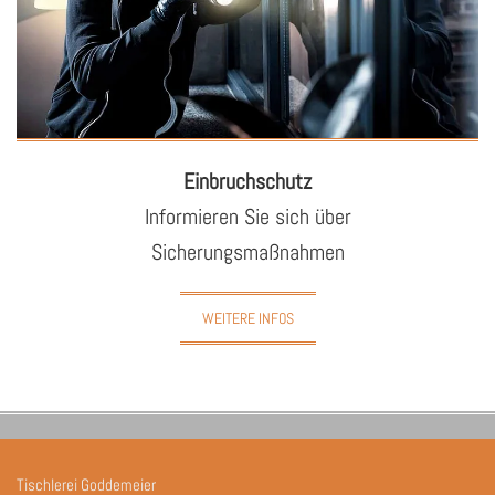
Ein­bruch­schutz
In­for­mie­ren Sie sich über
Si­che­rungs­maß­nah­men
WEITERE INFOS
Tischlerei Goddemeier