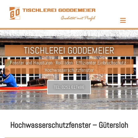
Zum Inhalt springen
TISCHLEREI GODDEMEIER
Fenster und Haustüren · Rollläden · Effizienter Einbruchschutz ·
Hochwasserschutzfenster
TEL:
0251 617486
Hochwasserschutzfenster – Gütersloh