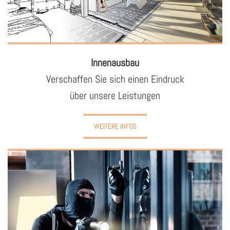
In­nen­aus­bau
Ver­schaf­fen Sie sich einen Ein­druck
über un­se­re Leis­tun­gen
WEITERE INFOS